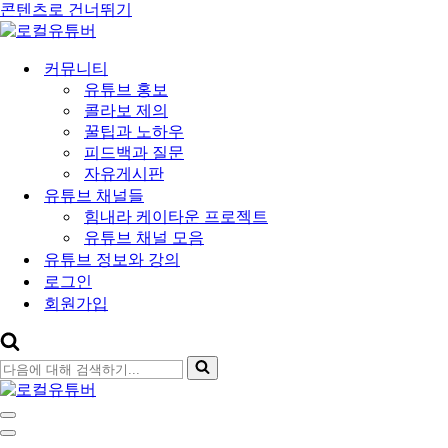
콘텐츠로 건너뛰기
커뮤니티
유튜브 홍보
콜라보 제의
꿀팁과 노하우
피드백과 질문
자유게시판
유튜브 채널들
힘내라 케이타운 프로젝트
유튜브 채널 모음
유튜브 정보와 강의
로그인
회원가입
다
음
에
내
대
비
내
해