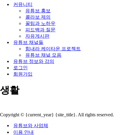
게
비
커뮤니티
검
이
게
유튜브 홍보
색
션
이
콜라보 제의
하
메
션
꿀팁과 노하우
기...
뉴
메
피드백과 질문
뉴
자유게시판
유튜브 채널들
힘내라 케이타운 프로젝트
유튜브 채널 모음
유튜브 정보와 강의
로그인
회원가입
생활
Copyright © {current_year} {site_title}. All rights reserved.
유튜브와 사업체
이용 안내