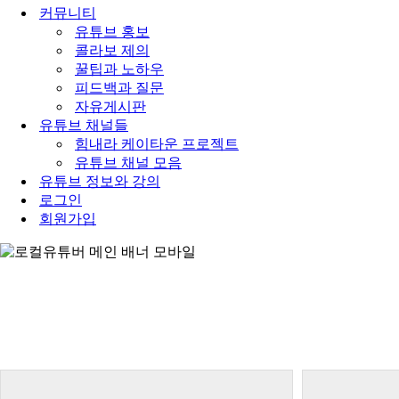
게
비
커뮤니티
검
이
게
유튜브 홍보
색
션
이
콜라보 제의
하
메
션
꿀팁과 노하우
기...
뉴
메
피드백과 질문
뉴
자유게시판
유튜브 채널들
힘내라 케이타운 프로젝트
유튜브 채널 모음
유튜브 정보와 강의
로그인
회원가입