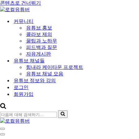
콘텐츠로 건너뛰기
커뮤니티
유튜브 홍보
콜라보 제의
꿀팁과 노하우
피드백과 질문
자유게시판
유튜브 채널들
힘내라 케이타운 프로젝트
유튜브 채널 모음
유튜브 정보와 강의
로그인
회원가입
다
음
에
내
대
비
내
해