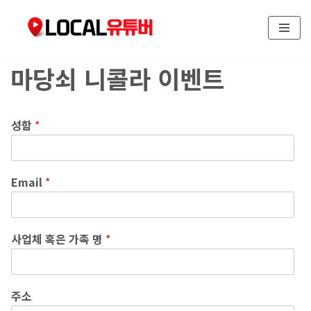
콘
텐
마당쇠 니콜라 이벤트
츠
로
건
너
성함
*
뛰
기
Email
*
사업체 혹은 가족 명
*
주소