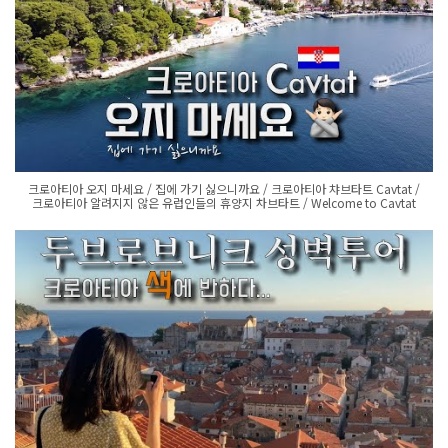
크로아티아 오지 마세요 / 집에 가기 싫으니까요 / 크로아티아 챠브타트 Cavtat /
크로아티아 알려지지 않은 유럽인들의 휴양지 차브타트 / Welcome to Cavtat