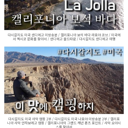
다시갈지도 미국 샌디에고 미방송분 / 캘리포니아 보석 바다 라호야 코브 / 미국에
서 멕시코 문화를 찾아서 / 샌디에고 올드타운 / 다시갈지도 샌디에고 여행
다시갈지도 미국 사막 캠핑 2부 / 다시갈지도 미국 나호야 미방송분 2부 / 캘리포
니아 사막 안자보레고 캠핑 / 캘리포니아의 그랜드 캐년 폰츠 포인트 / 사막 오아시
스를 찾아서