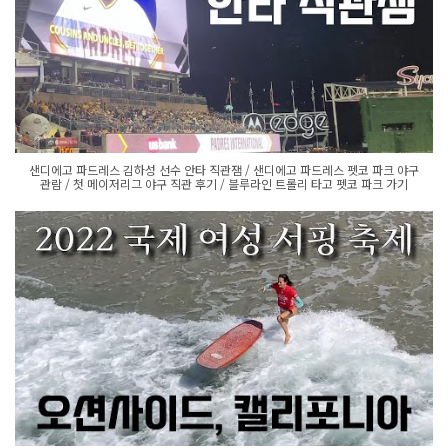
샌디에고 파드레스 김하성 선수 안타 직관잼 / 샌디에고 파드레스 펫코 파크 야구
관람 / 첫 메이저리그 야구 직관 후기 / 블루라인 트롤리 타고 펫코 파크 가기