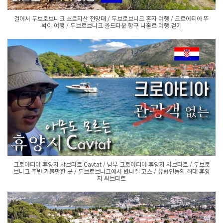
걸어서 두브로브니크 스르지산 전망대 / 두브로브니크 혼자 여행 / 크로아티아 뚜
벅이 여행 / 두브로브니크 올드타운 항구 나홀로 여행 걷기
크로아티아 휴양지 챠브타트 Cavtat / 남부 크로아티아 휴양지 차브타트 / 두브로
브니크 주변 가볼만한 곳 / 두브로브니크에서 반나절 코스 / 유럽인들의 최대 휴양
지 싸브타트