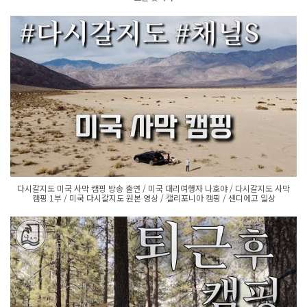
다시갈지도 미국 사막 캠핑 방송 출연 / 미국 대리여행자 나호야 / 다시갈지도 사막
캠핑 1부 / 미국 다시갈지도 원본 영상 / 캘리포니아 캠핑 / 샌디에고 일상