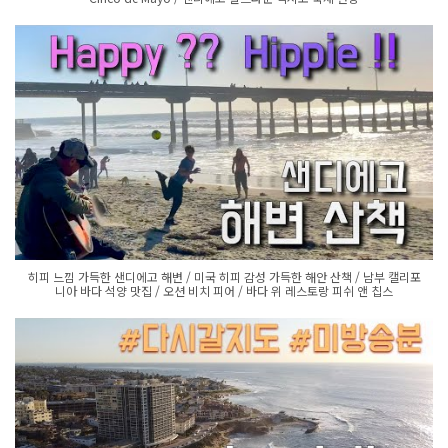
히피 느낌 가득한 샌디에고 해변 / 미국 히피 감성 가득한 해안 산책 / 남부 캘리포
니아 바다 석양 맛집 / 오션 비치 피어 / 바다 위 레스토랑 피쉬 앤 칩스