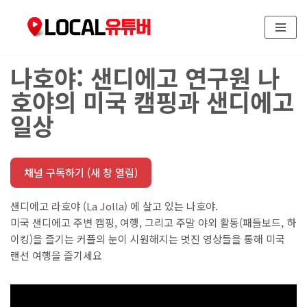
콘
텐
나호야: 샌디에고 연구원 나
츠
로
호야의 미국 캠핑과 샌디에고
건
일상
너
뛰
기
채널 구독하기 (새 창 열림)
샌디에고 라호야 (La Jolla) 에 살고 있는 나호야.
미국 샌디에고 주변 캠핑, 여행, 그리고 주말 야외 활동(패들보드, 하
이킹)을 즐기는 커플의 눈이 시원해지는 멋진 영상들을 통해 미국
랜선 여행을 즐기세요