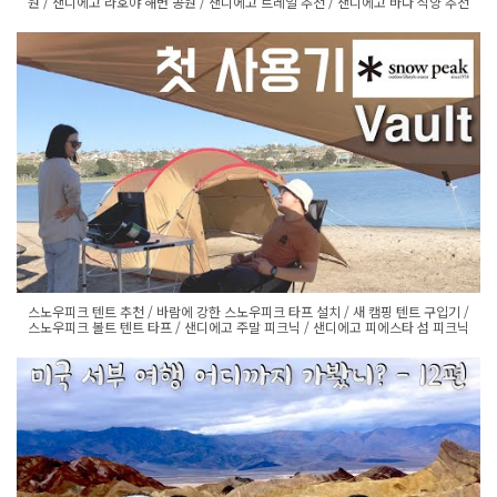
원 / 샌디에고 라호야 해변 공원 / 샌디에고 트레일 추천 / 샌디에고 바다 석양 추천
스노우피크 텐트 추천 / 바람에 강한 스노우피크 타프 설치 / 새 캠핑 텐트 구입기 /
스노우피크 볼트 텐트 타프 / 샌디에고 주말 피크닉 / 샌디에고 피에스타 섬 피크닉